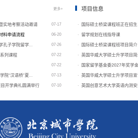
项目信息
更多+
暨实地考察活动邀请
07-17
国际硕士桥梁课程班正在招生
·
材料申请流程
06-20
留学规划在线指导课
·
学孔子学院留学...
07-26
国际硕士桥梁课程班项目简介
·
训系列课程
07-22
英国华威大学硕士升学项目简
·
07-22
国家留学基金委2027年奖学
·
院“汉语桥”夏...
07-13
英国华威大学硕士升学项目宣
·
项目开学典礼圆满举行
07-10
英国创意艺术大学英语内测安
·